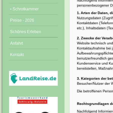
Nachfolgend informier
personenbezogener D
• Schrotkammer
1. Arten der Daten, d
Nutzungsdaten (Zugrif
Preise - 2026
Kontaktdaten (Telefon
etc.), Inhaltsdaten (T
Schönes Erleben
2. Zwecke der Verarb
Anfahrt
Website technisch und w
Kontaktaufnahme bei ju
Aufbewahrungspflichte
Kontakt
benutzerfreundlich ge
Kundenservice und Kun
bereitstellen, Maßnahm
3. Kategorien der be
Besucher/Nutzer der 
Die betroffenen Pers
Rechtsgrundlagen de
Nachfolgend Informier