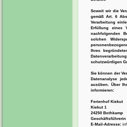
Soweit wir die Ve
gemäß Art. 6 Abs
Verarbeitung einl
Erfüllung eines 
nachfolgenden B
solchen Widers
personenbezogenen
Ihres begründet
Datenverarbeit
schutzwürdigen Grü
Sie können der Ve
Datenanalyse jed
ausüben. Über Ih
informieren:
Ferienhof Kiekut
Kiekut 1
24250 Bothkamp
Geschäftsführerin
E-Mail-Adresse:
in