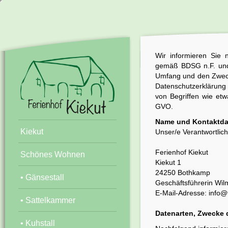
Wir informieren Sie 
gemäß BDSG n.F. und 
Umfang und den Zweck
Datenschutzerklärung g
von Begriffen wie et
GVO.
Name und Kontaktdat
Kiekut
Unser/e Verantwortliche
Ferienhof Kiekut
Schönes Wohnen
Kiekut 1
24250 Bothkamp
• Gänsestall
Geschäftsführerin Wil
E-Mail-Adresse:
info@
• Sattelkammer
Datenarten, Zwecke 
• Kuhstall